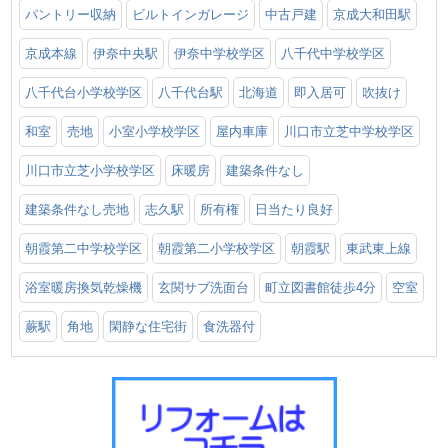
パントリー収納
ビルトインガレージ
中古戸建
京成大和田駅
京成本線
伊奈中央駅
伊奈中学校学区
八千代中学校学区
八千代台小学校学区
八千代台駅
北海道
即入居可
吹抜け
和室
売地
小室小学校学区
屋内車庫
川口市立芝中学校学区
川口市立芝小学校学区
床暖房
建築条件なし
建築条件なし売地
志久駅
所有権
日当たり良好
朝霞第二中学校学区
朝霞第二小学校学区
朝霞駅
東武東上線
浴室暖房換気乾燥機
玄関サブ洗面台
町立図書館徒歩4分
空室
蕨駅
角地
閑静な住宅街
食洗器付