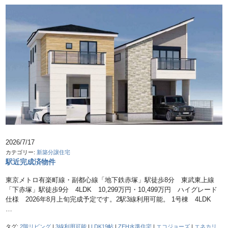
2026/7/17
カテゴリー:
新築分譲住宅
駅近完成済物件
東京メトロ有楽町線・副都心線「地下鉄赤塚」駅徒歩8分 東武東上線
「下赤塚」駅徒歩9分 4LDK 10,299万円・10,499万円 ハイグレード
仕様 2026年8月上旬完成予定です。2駅3線利用可能。 1号棟 4LDK
…
タグ:
2階リビング
|
3線利用可能
|
LDK19帖
|
ZEH水準住宅
|
エコジョーズ
|
エネカリ