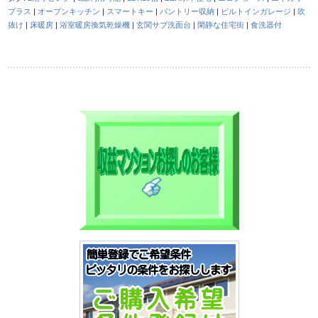
プラス
|
オープンキッチン
|
スマートキー
|
パントリー収納
|
ビルトインガレージ
|
吹
抜け
|
床暖房
|
浴室暖房換気乾燥機
|
玄関サブ洗面台
|
閑静な住宅街
|
食洗器付