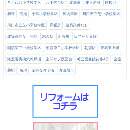
八千代台小学校学区
八千代台駅
北海道
即入居可
吹抜け
和室
売地
小室小学校学区
屋内車庫
川口市立芝中学校学区
川口市立芝小学校学区
床暖房
建築条件なし
建築条件なし売地
志久駅
所有権
日当たり良好
朝霞第二中学校学区
朝霞第二小学校学区
朝霞駅
東武東上線
浴室暖房換気乾燥機
玄関サブ洗面台
町立図書館徒歩4分
空室
蕨駅
角地
閑静な住宅街
食洗器付