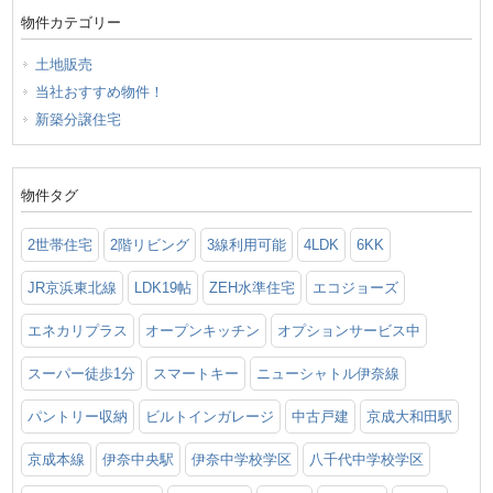
物件カテゴリー
土地販売
当社おすすめ物件！
新築分譲住宅
物件タグ
2世帯住宅
2階リビング
3線利用可能
4LDK
6KK
JR京浜東北線
LDK19帖
ZEH水準住宅
エコジョーズ
エネカリプラス
オープンキッチン
オプションサービス中
スーパー徒歩1分
スマートキー
ニューシャトル伊奈線
パントリー収納
ビルトインガレージ
中古戸建
京成大和田駅
京成本線
伊奈中央駅
伊奈中学校学区
八千代中学校学区