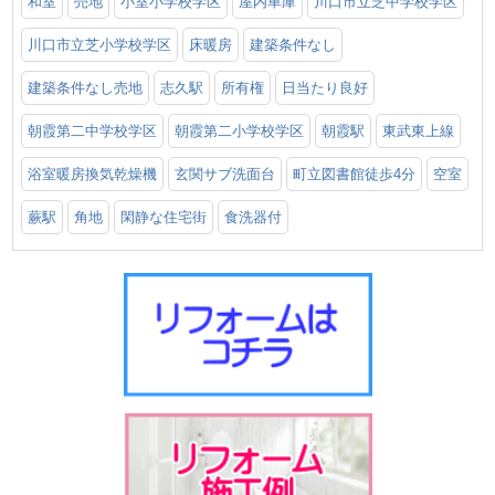
和室
売地
小室小学校学区
屋内車庫
川口市立芝中学校学区
川口市立芝小学校学区
床暖房
建築条件なし
建築条件なし売地
志久駅
所有権
日当たり良好
朝霞第二中学校学区
朝霞第二小学校学区
朝霞駅
東武東上線
浴室暖房換気乾燥機
玄関サブ洗面台
町立図書館徒歩4分
空室
蕨駅
角地
閑静な住宅街
食洗器付