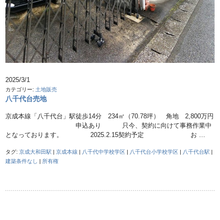
2025/3/1
カテゴリー:
土地販売
八千代台売地
京成本線「八千代台」駅徒歩14分 234㎡（70.78坪） 角地 2,800万円
申込あり 只今、契約に向けて事務作業中
となっております。 2025.2.15契約予定 お …
タグ:
京成大和田駅
|
京成本線
|
八千代中学校学区
|
八千代台小学校学区
|
八千代台駅
|
建築条件なし
|
所有権