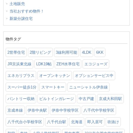
土地販売
当社おすすめ物件！
新築分譲住宅
物件タグ
2世帯住宅
2階リビング
3線利用可能
4LDK
6KK
JR京浜東北線
LDK19帖
ZEH水準住宅
エコジョーズ
エネカリプラス
オープンキッチン
オプションサービス中
スーパー徒歩1分
スマートキー
ニューシャトル伊奈線
パントリー収納
ビルトインガレージ
中古戸建
京成大和田駅
京成本線
伊奈中央駅
伊奈中学校学区
八千代中学校学区
八千代台小学校学区
八千代台駅
北海道
即入居可
吹抜け