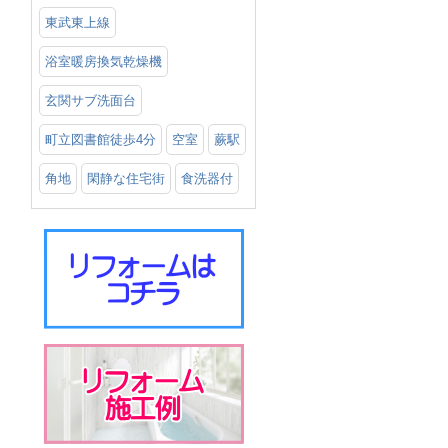
東武東上線
浴室暖房換気乾燥機
玄関サブ洗面台
町立図書館徒歩4分
空室
蕨駅
角地
閑静な住宅街
食洗器付