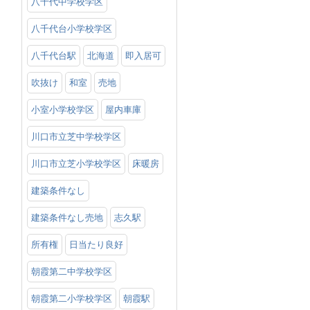
八千代中学校学区
八千代台小学校学区
八千代台駅
北海道
即入居可
吹抜け
和室
売地
小室小学校学区
屋内車庫
川口市立芝中学校学区
川口市立芝小学校学区
床暖房
建築条件なし
建築条件なし売地
志久駅
所有権
日当たり良好
朝霞第二中学校学区
朝霞第二小学校学区
朝霞駅