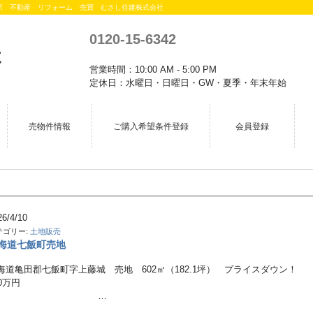
駅 不動産 リフォーム 売買 むさし住建株式会社
0120-15-6342
営業時間：10:00 AM - 5:00 PM
定休日：水曜日・日曜日・GW・夏季・年末年始
売物件情報
ご購入希望条件登録
会員登録
26/4/10
テゴリー:
土地販売
海道七飯町売地
海道亀田郡七飯町字上藤城 売地 602㎡（182.1坪） プライスダウン！
190万円
…