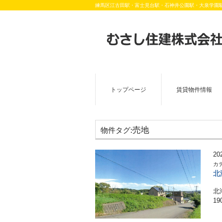
練馬区江古田駅・富士見台駅・石神井公園駅・大泉学園
トップページ
賃貸物件情報
売地
物件タグ:
20
カ
北
北