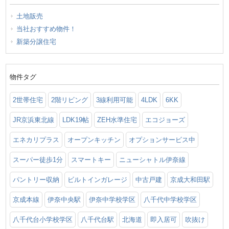
土地販売
当社おすすめ物件！
新築分譲住宅
物件タグ
2世帯住宅
2階リビング
3線利用可能
4LDK
6KK
JR京浜東北線
LDK19帖
ZEH水準住宅
エコジョーズ
エネカリプラス
オープンキッチン
オプションサービス中
スーパー徒歩1分
スマートキー
ニューシャトル伊奈線
パントリー収納
ビルトインガレージ
中古戸建
京成大和田駅
京成本線
伊奈中央駅
伊奈中学校学区
八千代中学校学区
八千代台小学校学区
八千代台駅
北海道
即入居可
吹抜け