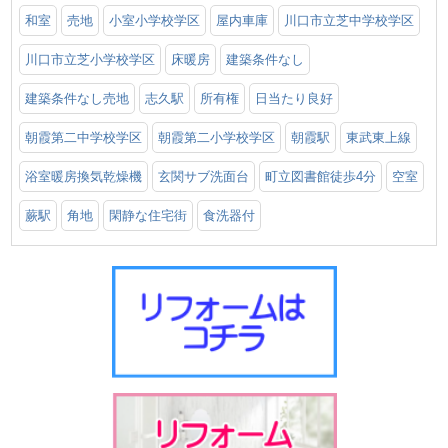
和室
売地
小室小学校学区
屋内車庫
川口市立芝中学校学区
川口市立芝小学校学区
床暖房
建築条件なし
建築条件なし売地
志久駅
所有権
日当たり良好
朝霞第二中学校学区
朝霞第二小学校学区
朝霞駅
東武東上線
浴室暖房換気乾燥機
玄関サブ洗面台
町立図書館徒歩4分
空室
蕨駅
角地
閑静な住宅街
食洗器付