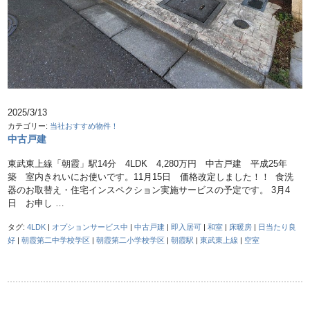
2025/3/13
カテゴリー:
当社おすすめ物件！
中古戸建
東武東上線「朝霞」駅14分 4LDK 4,280万円 中古戸建 平成25年
築 室内きれいにお使いです。11月15日 価格改定しました！！ 食洗
器のお取替え・住宅インスペクション実施サービスの予定です。 3月4
日 お申し …
タグ:
4LDK
|
オプションサービス中
|
中古戸建
|
即入居可
|
和室
|
床暖房
|
日当たり良
好
|
朝霞第二中学校学区
|
朝霞第二小学校学区
|
朝霞駅
|
東武東上線
|
空室