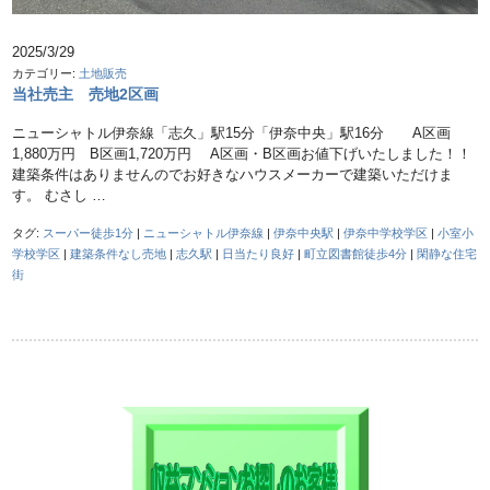
2025/3/29
カテゴリー:
土地販売
当社売主 売地2区画
ニューシャトル伊奈線「志久」駅15分「伊奈中央」駅16分 A区画
1,880万円 B区画1,720万円 A区画・B区画お値下げいたしました！！
建築条件はありませんのでお好きなハウスメーカーで建築いただけま
す。 むさし …
タグ:
スーパー徒歩1分
|
ニューシャトル伊奈線
|
伊奈中央駅
|
伊奈中学校学区
|
小室小
学校学区
|
建築条件なし売地
|
志久駅
|
日当たり良好
|
町立図書館徒歩4分
|
閑静な住宅
街