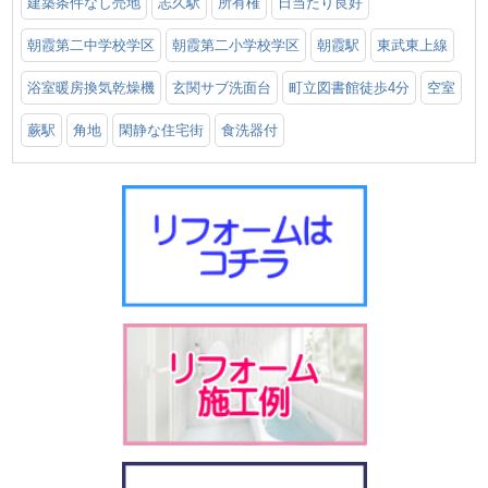
建築条件なし売地
志久駅
所有権
日当たり良好
朝霞第二中学校学区
朝霞第二小学校学区
朝霞駅
東武東上線
浴室暖房換気乾燥機
玄関サブ洗面台
町立図書館徒歩4分
空室
蕨駅
角地
閑静な住宅街
食洗器付