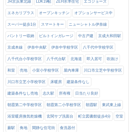
JR京浜東北線
LDK19帖
ZEH水準住宅
エコジョーズ
エネカリプラス
オープンキッチン
オプションサービス中
スーパー徒歩1分
スマートキー
ニューシャトル伊奈線
パントリー収納
ビルトインガレージ
中古戸建
京成大和田駅
京成本線
伊奈中央駅
伊奈中学校学区
八千代中学校学区
八千代台小学校学区
八千代台駅
北海道
即入居可
吹抜け
和室
売地
小室小学校学区
屋内車庫
川口市立芝中学校学区
川口市立芝小学校学区
床暖房
建築条件なし
建築条件なし売地
志久駅
所有権
日当たり良好
朝霞第二中学校学区
朝霞第二小学校学区
朝霞駅
東武東上線
浴室暖房換気乾燥機
玄関サブ洗面台
町立図書館徒歩4分
空室
蕨駅
角地
閑静な住宅街
食洗器付