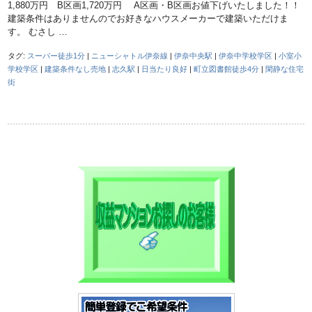
1,880万円 B区画1,720万円 A区画・B区画お値下げいたしました！！
建築条件はありませんのでお好きなハウスメーカーで建築いただけま
す。 むさし …
タグ:
スーパー徒歩1分
|
ニューシャトル伊奈線
|
伊奈中央駅
|
伊奈中学校学区
|
小室小
学校学区
|
建築条件なし売地
|
志久駅
|
日当たり良好
|
町立図書館徒歩4分
|
閑静な住宅
街