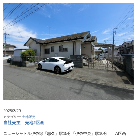
2025/3/29
カテゴリー:
土地販売
当社売主 売地2区画
ニューシャトル伊奈線「志久」駅15分「伊奈中央」駅16分 A区画